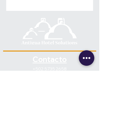
Contacto
+502 5735 2658
info@antiguahotelsolutions.com
Ubicación
6a Avenida Norte #8,
Antigua Guatemala
Follow