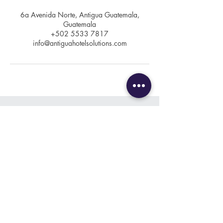
6a Avenida Norte, Antigua Guatemala,
Guatemala
+502 5533 7817
info@antiguahotelsolutions.com
Contacto
+502 5735 2658
info@antiguahotelsolutions.com
Ubicación