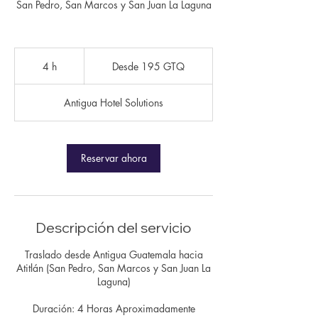
San Pedro, San Marcos y San Juan La Laguna
Desde
195
4 h
4
Desde 195 GTQ
quetzales
guatemaltecos
h
Antigua Hotel Solutions
Reservar ahora
Descripción del servicio
Traslado desde Antigua Guatemala hacia
Atitlán (San Pedro, San Marcos y San Juan La
Laguna)
Duración: 4 Horas Aproximadamente